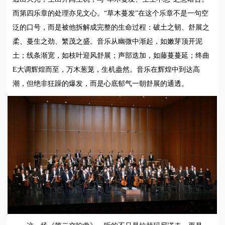
而第四乐章的处理亦见文心。“草木蔓发”在这个乐章不是一句空
泛的口号，而是被他拆解成完整的生命过程：破土之韧、舒展之
柔、蔓生之劲、繁茂之盛。音乐从幽微中渐起，如嫩芽顶开泥
土；线条渐宽，如枝叶迎风舒展；声部迭加，如藤蔓蔓延；终曲
E大调辉煌而至，万木葱茏，生机盎然。音乐在辉煌中到达高
潮，但绝非狂躁的爆发，而是心底郁气一朝舒展的通透。