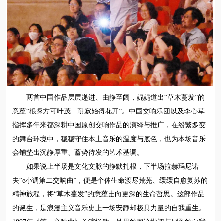
两首中国作品层层递进、由静至阔，娓娓道出“草木蔓发”的
意蕴“根深方可叶茂，耐寂始得花开”。
中国交响乐团以及李心草
指挥多年来都深耕中国原创交响作品的演绎与推广
，在纷繁多变
的舞台环境中，稳稳守住本土音乐的温度与底色，也为本场音乐
会铺垫出沉静厚重、蓄势待发的艺术基调。
如果说上半场是文化文脉的静默扎根，下半场拉赫玛尼诺
夫“e小调第二交响曲”，便是个体生命渡尽荒芜、缓缓自愈复苏的
精神旅程，将“草木蔓发”的意蕴走向更深的生命哲思。这部作品
的诞生，是浪漫主义音乐史上一场安静却极具力量的自我重生。