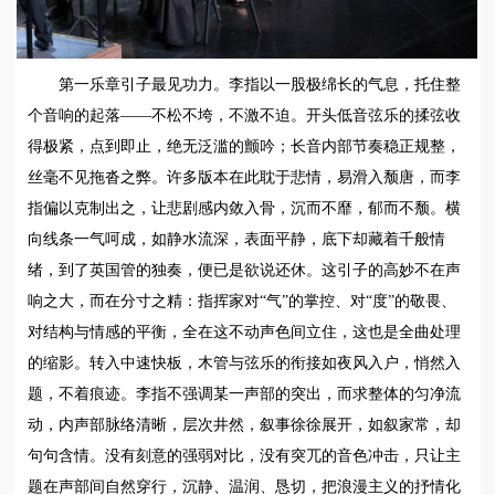
第一乐章引子最见功力。李指以一股极绵长的气息，托住整
个音响的起落——不松不垮，不激不迫。开头低音弦乐的揉弦收
得极紧，点到即止，绝无泛滥的颤吟；长音内部节奏稳正规整，
丝毫不见拖沓之弊。许多版本在此耽于悲情，易滑入颓唐，而李
指偏以克制出之，让悲剧感内敛入骨，沉而不靡，郁而不颓。横
向线条一气呵成，如静水流深，表面平静，底下却藏着千般情
绪，到了英国管的独奏，便已是欲说还休。这引子的高妙不在声
响之大，而在分寸之精：指挥家对“气”的掌控、对“度”的敬畏、
对结构与情感的平衡，全在这不动声色间立住，这也是全曲处理
的缩影。转入中速快板，木管与弦乐的衔接如夜风入户，悄然入
题，不着痕迹。李指不强调某一声部的突出，而求整体的匀净流
动，内声部脉络清晰，层次井然，叙事徐徐展开，如叙家常，却
句句含情。没有刻意的强弱对比，没有突兀的音色冲击，只让主
题在声部间自然穿行，沉静、温润、恳切，把浪漫主义的抒情化