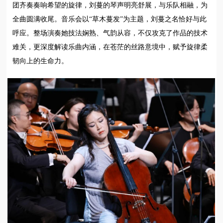
团齐奏奏响希望的旋律，刘蔓的琴声明亮舒展，与乐队相融，为
全曲圆满收尾。音乐会以“草木蔓发”为主题，刘蔓之名恰好与此
呼应。整场演奏她技法娴熟、气韵从容，不仅攻克了作品的技术
难关，更深度解读乐曲内涵，在苍茫的丝路意境中，赋予旋律柔
韧向上的生命力。