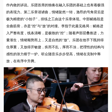
作内敛的诉说。乐团首席的独奏在融入乐团的基础上也有着极强
的表现力。第二乐章谐谑曲，情绪陡然一转，激昂的号角背后是
极为精密的“小拍子”，排练之工由这个乐章体现。中部赋格段是
全曲筋骨，亦是“控”与“放”的对撞。李指于此最见格局：赋格进
入严整有度，线条清晰，是极致的“控”；随着声部层叠推进，力
量渐生，情绪顺势而上，又是自然的“放”。乐团在他手下既持得
住厚重，又放得开敏捷，疾而不乱，厚而不浊，把理性的结构与
感性的张力熔于一炉。听众随音乐步步登高，情绪在克制中释
放，在有序中升腾。