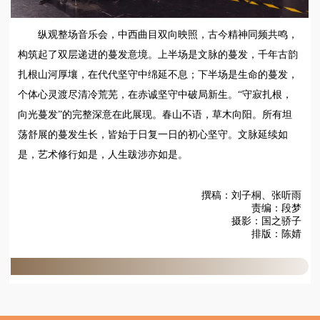
纵观整场音乐会，中西曲目双向映照，古今精神同频共鸣，
构筑起了双层递进的蔓发意境。上半场是文脉的蔓发，千年古韵
扎根山河厚壤，在代代坚守中绵延不息；下半场是生命的蔓发，
个体心灵渡尽清冷荒芜，在赤诚坚守中破局新生。“守寂扎根，
向光蔓发”的完整深意在此展现。春山不语，草木向阳。所有坦
荡舒展的蔓发生长，皆始于日复一日的初心坚守。文脉延续如
是，艺术修行如是，人生跋涉亦如是。
撰稿：刘子桐、张听雨
责编：段梦
摄影：国之骄子
排版：陈婧