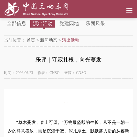
全部信息
演出活动
党建园地
乐团风采
当前位置：
首页
>
新闻动态
>
演出活动
乐评｜守寂扎根，向光蔓发
时间：
2026-06-23
作者：
CNSO
来源：
CNSO
“草木蔓发，春山可望。”万物最坚毅的生长，从不是一朝一
夕的肆意盛放，而是沉潜于寂、深扎厚土、默默蓄力后的从容新