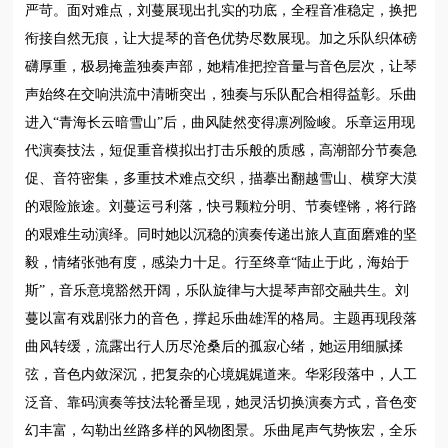
严苛。面对难点，刘蔓展现出扎实的功底，全程音准稳定，换把
衔接自然无痕，让大提琴的音色优势尽数展现。加之乐队织体磅
礴厚重，极易掩盖独奏声部，她精准把控音量与音色层次，让琴
声始终在交响洪流中清晰突出，独奏与乐队配合相得益彰。乐曲
进入“青海长云暗雪山”后，曲风陡然变得凛冽险峻。乐章运用现
代演奏技法，短促重音模拟出打击乐般的质感，高潮部分节奏急
促、音符密集，多重技术难点交织，描摹出翻越雪山、横穿大漠
的艰险旅途。刘蔓运弓利落，快弓颗粒分明、节奏铿锵，将行路
的艰难生动演绎。同时她以沉稳的演奏传递出旅人直面磨难的坚
毅，情绪张弛有度，感染力十足。行至终章“陆止于此，海始于
斯”，音乐意境豁然开阔，乐队旋律与大提琴声部交融共生。刘
蔓以富有戏剧张力的音色，撑起乐曲雄浑的格局。主题再现段落
曲风转缓，流露出行人历尽沧桑后的孤寂心绪，她运用细腻揉
弦，音色内敛深沉，把复杂的心境娓娓道来。华彩段落中，人工
泛音、靠码演奏等技法轮番呈现，她灵活切换演奏方式，音色变
幻丰富，勾勒出丝路多样的风物图景。乐曲尾声气势恢宏，全乐