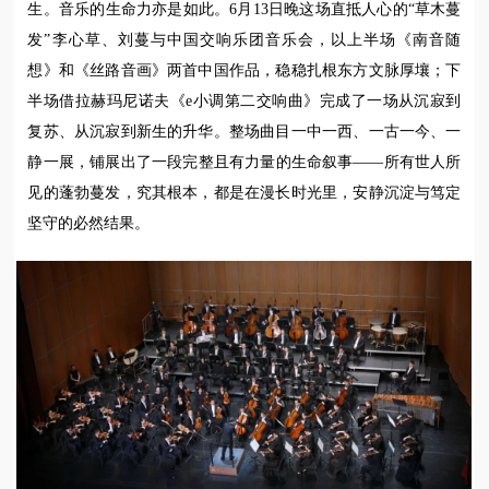
生。音乐的生命力亦是如此。6月13日晚这场直抵人心的“草木蔓
发”李心草、刘蔓与中国交响乐团音乐会，以上半场《南音随
想》和《丝路音画》两首中国作品，稳稳扎根东方文脉厚壤；下
半场借拉赫玛尼诺夫《e小调第二交响曲》完成了一场从沉寂到
复苏、从沉寂到新生的升华。整场曲目一中一西、一古一今、一
静一展，铺展出了一段完整且有力量的生命叙事——所有世人所
见的蓬勃蔓发，究其根本，都是在漫长时光里，安静沉淀与笃定
坚守的必然结果。