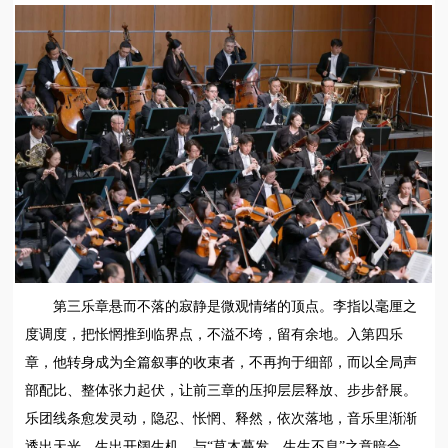
第三乐章悬而不落的寂静是微观情绪的顶点。李指以毫厘之
度调度，把怅惘推到临界点，不溢不垮，留有余地。入第四乐
章，他转身成为全篇叙事的收束者，不再拘于细部，而以全局声
部配比、整体张力起伏，让前三章的压抑层层释放、步步舒展。
乐团线条愈发灵动，隐忍、怅惘、释然，依次落地，音乐里渐渐
透出天光，生出开阔生机，与“草木蔓发、生生不息”之意暗合。