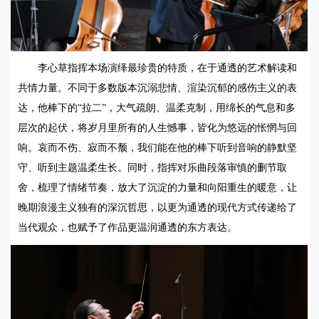
李心草指挥本场演绎最珍贵的特质，在于通透的艺术解读和
共情力量。不同于多数版本沉溺悲情、渲染沉郁的感伤主义的表
达，他棒下的“拉二”，大气疏朗、温柔克制，用绵长的气息和多
层次的起伏，将岁月里所有的人生憾事，皆化为悠远的怅惘与回
响。哀而不伤、寂而不颓，我们能在他的棒下听到音响的静默坚
守、听到主题温柔生长。同时，指挥对乐曲段落审慎的删节取
舍，梳理了情绪节奏，放大了沉淀的力量和向阳重生的暖意，让
晚期浪漫主义独有的深沉哲思，以更为通透的现代方式传递给了
当代观众，也赋予了作品更温润通透的东方表达。