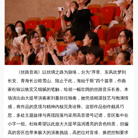
《丝路音画》以丝绸之路为脉络，分为“序章、东风吹梦到
长安、青海长云暗雪山、陆止于此，海始于斯”四个篇章，作曲
家杜咏以恢宏又细腻的笔触，绘就一幅壮阔的丝路音乐长卷。本
场演出由大提琴演奏家刘蔓担任独奏，她凭借精湛技艺与饱满情
感，将作品的意境与精神内核完美诠释。这部作品创作颇具巧
思，多处主题旋律与再现段落均采用高音谱号记谱，音区集中在
小字一组。杜咏希望以此放大大提琴温润透亮的音色特质，但偏
高的音区也带来极大的演奏挑战，高把位对音准、换把控制要求