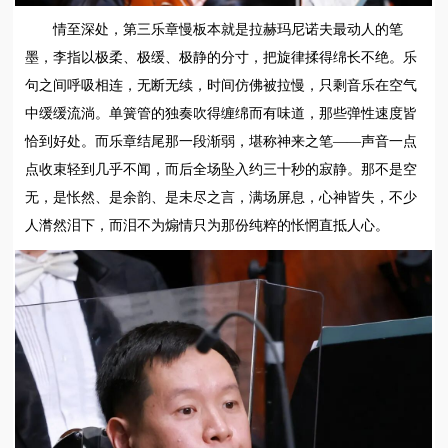
情至深处，第三乐章慢板本就是拉赫玛尼诺夫最动人的笔
墨，李指以极柔、极缓、极静的分寸，把旋律揉得绵长不绝。乐
句之间呼吸相连，无断无续，时间仿佛被拉慢，只剩音乐在空气
中缓缓流淌。单簧管的独奏吹得缠绵而有味道，那些弹性速度皆
恰到好处。而乐章结尾那一段渐弱，堪称神来之笔——声音一点
点收束轻到几乎不闻，而后全场坠入约三十秒的寂静。那不是空
无，是怅然、是余韵、是未尽之言，满场屏息，心神皆失，不少
人潸然泪下，而泪不为煽情只为那份纯粹的怅惘直抵人心。