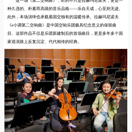
这一场《第二交响曲》，听的不只是拉赫玛尼诺夫，更是一
种久违的、朴素而高级的音乐品格——乐自天成，心至则无迹。
此外，本场演绎也承载着国交独有的温暖传承。拉赫玛尼诺夫
《e小调第二交响曲》是中国交响乐团极具纪念意义的保留曲
目。这部作品不仅是乐团新建制后的首场曲目，更是多年多个国
家巡演路上反复沉淀、代代相传的经典。