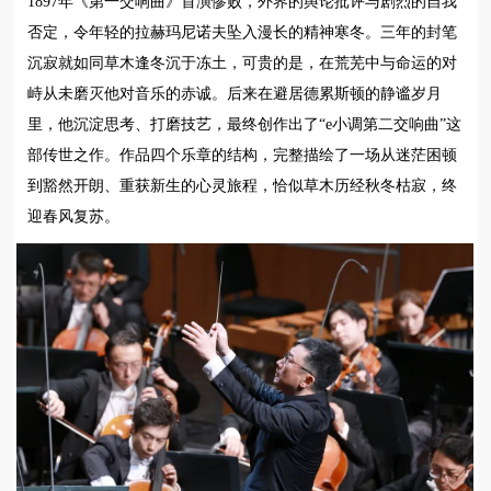
1897年《第一交响曲》首演惨败，外界的舆论批评与剧烈的自我
否定，令年轻的拉赫玛尼诺夫坠入漫长的精神寒冬。三年的封笔
沉寂就如同草木逢冬沉于冻土，可贵的是，在荒芜中与命运的对
峙从未磨灭他对音乐的赤诚。后来在避居德累斯顿的静谧岁月
里，他沉淀思考、打磨技艺，最终创作出了“e小调第二交响曲”这
部传世之作。作品四个乐章的结构，完整描绘了一场从迷茫困顿
到豁然开朗、重获新生的心灵旅程，恰似草木历经秋冬枯寂，终
迎春风复苏。