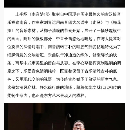
上半场《南音随想》取材自中国现存历史最悠久的古汉族音
乐福建南音，作曲家刘青运用南音四大名谱中《走马》与《梅花
操》的音乐素材，从梆子清脆的节奏开始，展开了一幅妙趣横生
的画面。随后的慢板部分，中音长笛悠远地响起，在与大提琴对
位旋律的深情对唱中，南音婉转古朴的唱腔气韵妥帖地转化为了
细腻诗意的交响语汇。乐曲以干净通透的织体、舒缓绵长的线
条，写尽中式审美里的留白与从容。在李心草指挥克制温润的调
度之下，乐团音色清润纯粹，既完整保留了古乐清雅古朴的底
色，又用现代交响的视野，为传统古韵赋予了鲜活的新生气息。
这份如清风穿林、静水徐行般的演绎，藏着传统文脉代代相传的
柔韧生命力，也正是东方艺术最动人的模样。