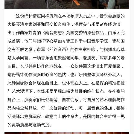
这份绵长情谊同样流淌在本场参演人员之中，音乐会题眼的
大提琴演奏家刘蔓和国交长久相伴，深度参与乐团诸多经典演
出；作曲家刘青的《南音随想》为国交委约原创作品，由乐团完
成首演，他们与指挥李心草如今皆工作于中国音乐学院，皆与国
交有不解之缘；谱写《丝路音画》的作曲家杜咏，与指挥李心草
是大学同窗。一场音乐会汇聚起老同学、老朋友、深耕多年的老
曲目、长期并肩协作的老战友，一众伙伴因这场演出再度相聚，
这份羁绊化作演奏时心底的热忱，也让乐团整体演绎格外动人。
此种因缘际会体现在曲目上，也体现在人上。在指挥的精准把控
与艺术浸润下，本场乐团呈现出极为舒展的绝佳状态。在今夜的
舞台上，演奏家们松弛坦荡、自在绽放，将自身的艺术理解与作
品内核全然释放。每一次旋律的涌动、每一层音色的叠加，都鲜
活演绎出挣脱沉寂、肆意向上的生命力，是国内舞台中难得一见
的灵动质感与蓬勃气度。