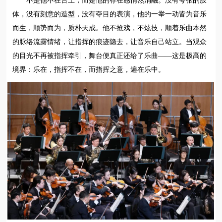
不是他不在台上，而是他的存在感悄然消融。没有夸张的肢
体，没有刻意的造型，没有夺目的表演，他的一举一动皆为音乐
而生，顺势而为，质朴天成。他不抢戏，不炫技，顺着乐曲本然
的脉络流露情绪，让指挥的痕迹隐去，让音乐自己站立。当观众
的目光不再被指挥牵引，舞台便真正还给了乐曲——这是极高的
境界：乐在，指挥不在，而指挥之意，遍在乐中。