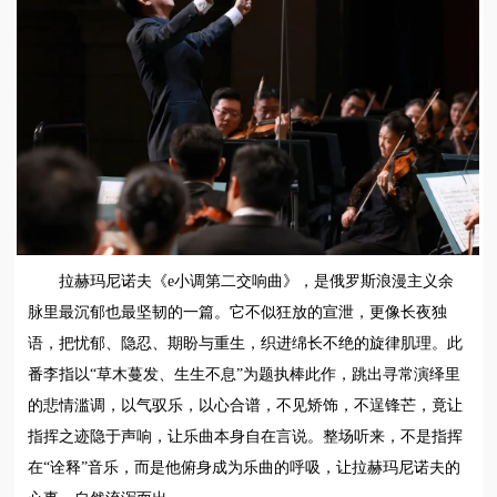
拉赫玛尼诺夫《e小调第二交响曲》，是俄罗斯浪漫主义余
脉里最沉郁也最坚韧的一篇。它不似狂放的宣泄，更像长夜独
语，把忧郁、隐忍、期盼与重生，织进绵长不绝的旋律肌理。此
番李指以“草木蔓发、生生不息”为题执棒此作，跳出寻常演绎里
的悲情滥调，以气驭乐，以心合谱，不见矫饰，不逞锋芒，竟让
指挥之迹隐于声响，让乐曲本身自在言说。整场听来，不是指挥
在“诠释”音乐，而是他俯身成为乐曲的呼吸，让拉赫玛尼诺夫的