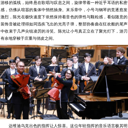
游移的弧线，始终悬在歌唱与叹息之间，旋律带着一种近乎耳语的私密
感，仿佛从喧嚣的集体中悄然抽身。末乐章中，小号与钢琴的竞逐愈发
激烈，陈光在极快速度下依然保持着音色的弹性与颗粒感，看似随意的
装饰音被处理得如同迅疾飞出的光亮子弹，整部协奏曲在狂欢般的尾声
中收束于几声尖锐凌厉的冷笑。陈光让小号真正立在了聚光灯下，游刃
有余地穿梭于庄重与俏皮之间。
达维迪乌克出色的指挥让人惊喜。这位年轻指挥的音乐语言极其明