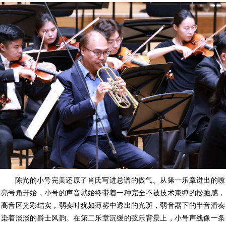
陈光的小号完美还原了肖氏写进总谱的傲气。从第一乐章迸出的嘹
亮号角开始，小号的声音就始终带着一种完全不被技术束缚的松弛感，
高音区光彩结实，弱奏时犹如薄雾中透出的光斑，弱音器下的半音滑奏
染着淡淡的爵士风韵。在第二乐章沉缓的弦乐背景上，小号声线像一条