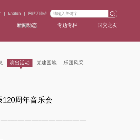
文
|
English
|
网站无障碍
新闻动态
专题专栏
国交之友
息
演出活动
党建园地
乐团风采
120周年音乐会