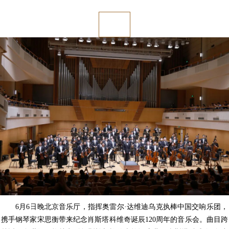
6月6日晚北京音乐厅，指挥奥雷尔·达维迪乌克执棒中国交响乐团，
携手钢琴家宋思衡带来纪念肖斯塔科维奇诞辰120周年的音乐会。曲目跨