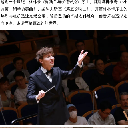
越近一个世纪：格林卡《鲁斯兰与柳德米拉》序曲、肖斯塔科维奇《c小
调第一钢琴协奏曲》、柴科夫斯基《第五交响曲》。开篇格林卡序曲的
热烈与粗犷迅速点燃全场，随后登场的肖斯塔科维奇，使音乐会逐渐走
向冷冽、诙谐而暗藏锋芒的世界。