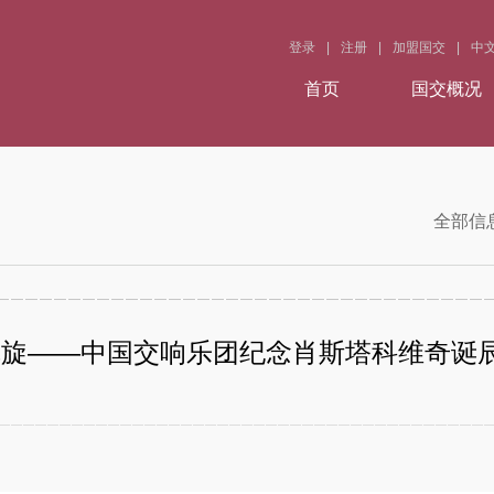
登录
|
注册
|
加盟国交
|
中
首页
国交概况
全部信
旋——中国交响乐团纪念肖斯塔科维奇诞辰