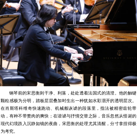
钢琴前的宋思衡则干净、利落，处处透着法国式的清澄。他的触键
颗粒感极为分明，踏板层层叠加时生出一种犹如水彩洇开的透明层次。
在肖斯塔科维奇快速跑动、机械般诙谑的段落里，指法被精密齿轮带
动，有种不带赘肉的爽快；在谐谑与抒情交替之际，音乐忽然从怪诞的
现代幻境跌入沉静如镜的夜曲，宋思衡的处理尤其清醒，分寸拿捏得极
为考究。